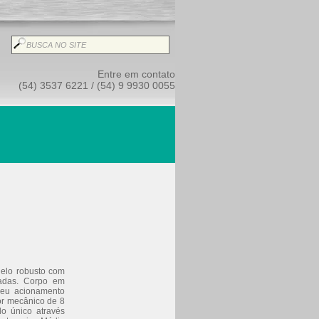
Entre em contato
(54) 3537 6221 / (54) 9 9930 0055
delo robusto com
adas. Corpo em
eu acionamento
or mecânico de 8
o único através