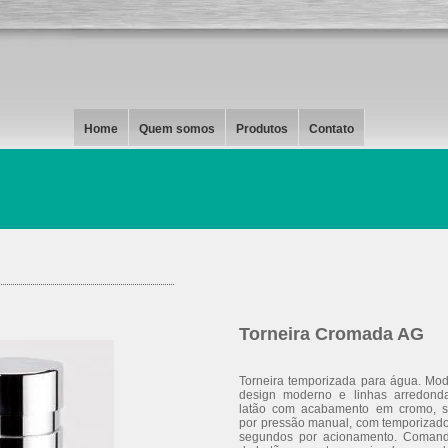
Home
Quem somos
Produtos
Contato
Torneira Cromada AG
Torneira temporizada para água. Mo
design moderno e linhas arredond
latão com acabamento em cromo, s
por pressão manual, com temporizad
segundos por acionamento. Comand